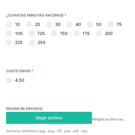
¿CUANTAS MINUTAS HACEMOS
*
10
20
30
40
50
75
100
125
150
175
200
225
250
COSTE ENVIO
*
4,50
ENVIAR MI ARCHIVO
Elegir archivo
Ningún archivo seleccionado
formatos admitidos (jpg · png · tiff · psd · pdf · zip)