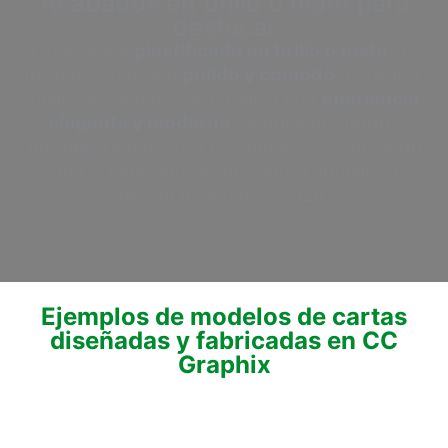
Acabados en brillo o mate para
destacar
Ofrecemos
plastificado en brillo o mate
. El
brillo da un toque
pulido y cómodo
al diseño,
mientras que el mate aporta una
apariencia
elegante y moderna
. Ambos acabados
protegen y elevan la calidad visual, haciendo
que la experiencia del cliente comience
desde el primer vistazo.
Ejemplos de modelos de cartas
diseñadas y fabricadas en CC
Graphix