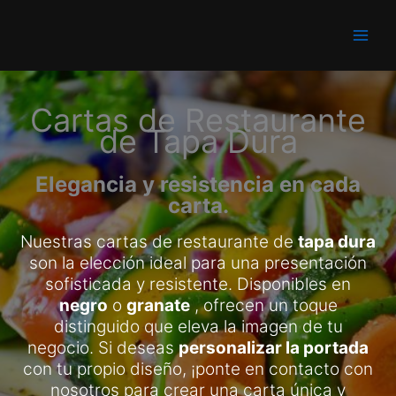
Ir
al
Main
contenido
Men
Cartas de Restaurante
de Tapa Dura
Elegancia y resistencia en cada
carta.
Nuestras cartas de restaurante de
tapa dura
son la elección ideal para una presentación
sofisticada y resistente. Disponibles en
negro
o
granate
, ofrecen un toque
distinguido que eleva la imagen de tu
negocio. Si deseas
personalizar la portada
con tu propio diseño, ¡ponte en contacto con
nosotros para crear una carta única y